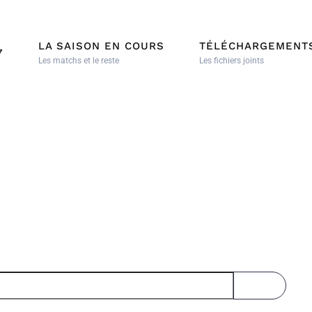
LA SAISON EN COURS
TÉLÉCHARGEMENT
7
Les matchs et le reste
Les fichiers joints
AFFICHER L