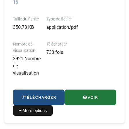
16
Taille du fichier
Type de fichier
350.73 KB
application/pdf
Nombre de
Télécharger
visualisation
733 fois
2921 Nombre
de
visualisation
TÉLÉCHARGER
VOIR
More options