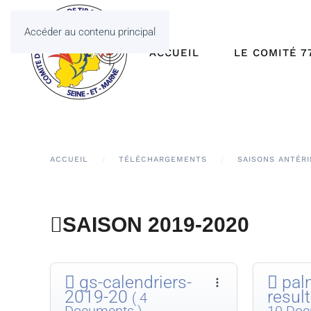
Accéder au contenu principal
ACCUEIL
LE COMITÉ 7
ACCUEIL
TÉLÉCHARGEMENTS
SAISONS ANTÉR
SAISON 2019-2020
gs-calendriers-
pal
2019-20
resul
( 4
Documents )
10 Doc